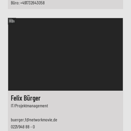
Büro: +491732643058
Köln
Felix Bürger
IT/Projektmanagement
buerger.f@networkmovie.de
0221/948 88 - 0