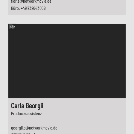
flor.s@networkmovie.de
Büro: +491732643058
Köln
Carla Georgii
Producerassistenz
georgii.c@networkmovie.de