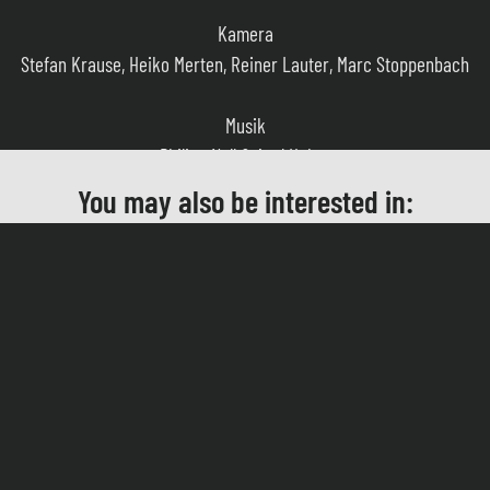
Stefan Krause, Heiko Merten, Reiner Lauter, Marc Stoppenbach
Musik
Philipp Noll & Axel Huber
Ton
You may also be interested in:
Saskia Seeger
Szenenbild
Tanja Feldrappe
Kostümbild
Markus Brockhaus, Regine Schaefer
Schnitt
Diana Moh, Sylvain Coutandin, Johannes Schäfer, Adrian Kaluza,
KO KÖLN
Lillys Verschwinden