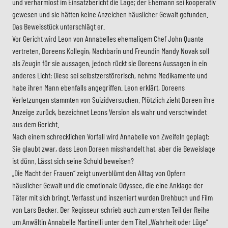
und verharmlost im Einsatzbericht die Lage; der Ehemann sei kooperativ
gewesen und sie hätten keine Anzeichen häuslicher Gewalt gefunden.
Das Beweisstück unterschlägt er.
Vor Gericht wird Leon von Annabelles ehemaligem Chef John Quante
vertreten. Doreens Kollegin, Nachbarin und Freundin Mandy Novak soll
als Zeugin für sie aussagen, jedoch rückt sie Doreens Aussagen in ein
anderes Licht: Diese sei selbstzerstörerisch, nehme Medikamente und
habe ihren Mann ebenfalls angegriffen. Leon erklärt, Doreens
Verletzungen stammten von Suizidversuchen. Plötzlich zieht Doreen ihre
Anzeige zurück, bezeichnet Leons Version als wahr und verschwindet
aus dem Gericht.
Nach einem schrecklichen Vorfall wird Annabelle von Zweifeln geplagt:
Sie glaubt zwar, dass Leon Doreen misshandelt hat, aber die Beweislage
ist dünn. Lässt sich seine Schuld beweisen?
„Die Macht der Frauen“ zeigt unverblümt den Alltag von Opfern
häuslicher Gewalt und die emotionale Odyssee, die eine Anklage der
Täter mit sich bringt. Verfasst und inszeniert wurden Drehbuch und Film
von Lars Becker. Der Regisseur schrieb auch zum ersten Teil der Reihe
um Anwältin Annabelle Martinelli unter dem Titel „Wahrheit oder Lüge“