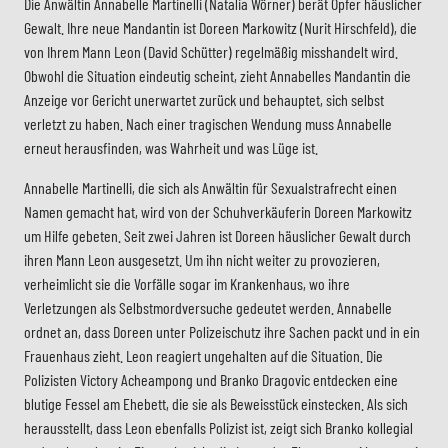
Die Anwältin Annabelle Martinelli (Natalia Wörner) berät Opfer häuslicher
Gewalt. Ihre neue Mandantin ist Doreen Markowitz (Nurit Hirschfeld), die
von Ihrem Mann Leon (David Schütter) regelmäßig misshandelt wird.
Obwohl die Situation eindeutig scheint, zieht Annabelles Mandantin die
Anzeige vor Gericht unerwartet zurück und behauptet, sich selbst
verletzt zu haben. Nach einer tragischen Wendung muss Annabelle
erneut herausfinden, was Wahrheit und was Lüge ist.
Annabelle Martinelli, die sich als Anwältin für Sexualstrafrecht einen
Namen gemacht hat, wird von der Schuhverkäuferin Doreen Markowitz
um Hilfe gebeten. Seit zwei Jahren ist Doreen häuslicher Gewalt durch
ihren Mann Leon ausgesetzt. Um ihn nicht weiter zu provozieren,
verheimlicht sie die Vorfälle sogar im Krankenhaus, wo ihre
Verletzungen als Selbstmordversuche gedeutet werden. Annabelle
ordnet an, dass Doreen unter Polizeischutz ihre Sachen packt und in ein
Frauenhaus zieht. Leon reagiert ungehalten auf die Situation. Die
Polizisten Victory Acheampong und Branko Dragovic entdecken eine
blutige Fessel am Ehebett, die sie als Beweisstück einstecken. Als sich
herausstellt, dass Leon ebenfalls Polizist ist, zeigt sich Branko kollegial