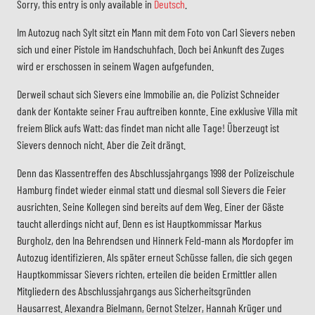
Sorry, this entry is only available in
Deutsch
.
Im Autozug nach Sylt sitzt ein Mann mit dem Foto von Carl Sievers neben
sich und einer Pistole im Handschuhfach. Doch bei Ankunft des Zuges
wird er erschossen in seinem Wagen aufgefunden.
Derweil schaut sich Sievers eine Immobilie an, die Polizist Schneider
dank der Kontakte seiner Frau auftreiben konnte. Eine exklusive Villa mit
freiem Blick aufs Watt: das findet man nicht alle Tage! Überzeugt ist
Sievers dennoch nicht. Aber die Zeit drängt.
Denn das Klassentreffen des Abschlussjahrgangs 1998 der Polizeischule
Hamburg findet wieder einmal statt und diesmal soll Sievers die Feier
ausrichten. Seine Kollegen sind bereits auf dem Weg. Einer der Gäste
taucht allerdings nicht auf. Denn es ist Hauptkommissar Markus
Burgholz, den Ina Behrendsen und Hinnerk Feld-mann als Mordopfer im
Autozug identifizieren. Als später erneut Schüsse fallen, die sich gegen
Hauptkommissar Sievers richten, erteilen die beiden Ermittler allen
Mitgliedern des Abschlussjahrgangs aus Sicherheitsgründen
Hausarrest. Alexandra Bielmann, Gernot Stelzer, Hannah Krüger und