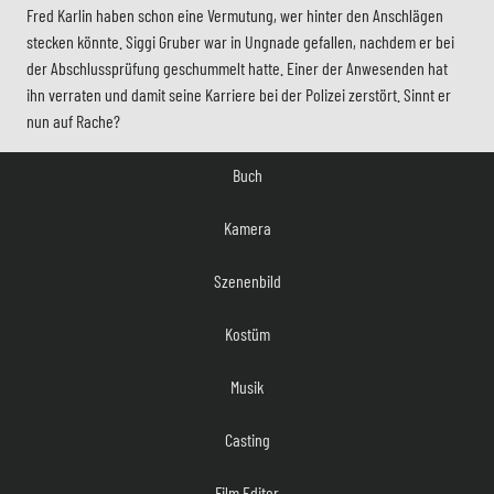
Fred Karlin haben schon eine Vermutung, wer hinter den Anschlägen
stecken könnte. Siggi Gruber war in Ungnade gefallen, nachdem er bei
der Abschlussprüfung geschummelt hatte. Einer der Anwesenden hat
Regie
ihn verraten und damit seine Karriere bei der Polizei zerstört. Sinnt er
nun auf Rache?
Buch
Kamera
Szenenbild
Kostüm
Musik
Casting
Film Editor