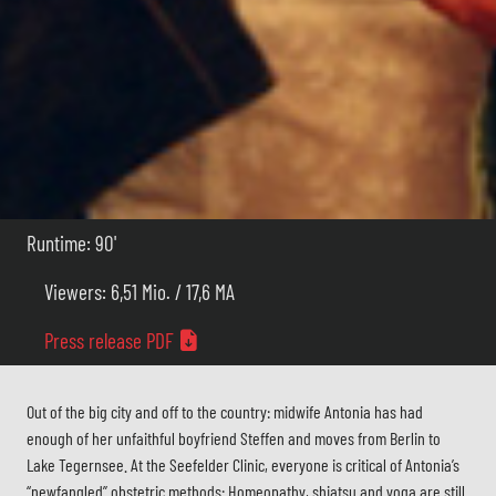
Runtime: 90'
Viewers: 6,51 Mio. / 17,6 MA
Press release PDF
Out of the big city and off to the country: midwife Antonia has had
enough of her unfaithful boyfriend Steffen and moves from Berlin to
Lake Tegernsee. At the Seefelder Clinic, everyone is critical of Antonia’s
“newfangled” obstetric methods: Homeopathy, shiatsu and yoga are still