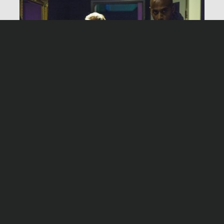
Produzent
Reinhold Elschot
Redaktion
Dr. Claus Beling, Birte Dronsek
Produktion
Network Movie, Köln
Night shift – Cash & Carry
Montag, 04. Mai 2020, 20:15 Uhr ZDF
Darsteller
Marion Kracht
Michael Roll
Julia Bremermann
Christiane Blumhoff