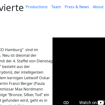
ierte
Productions
Team
Press & News
About
OKO Hamburg“ sind im
 Neu ist diesmal der
t der 4. Staffel von Dienstag
 besteht aus der
ydoni), der intelligenten
dem kernigen Leitwolf Oskar
ertin Franzi Berger (Paula
ommissar Max Nordmann
ge “Bronze, Silber, Tod” ein
gefunden wird, geht es in