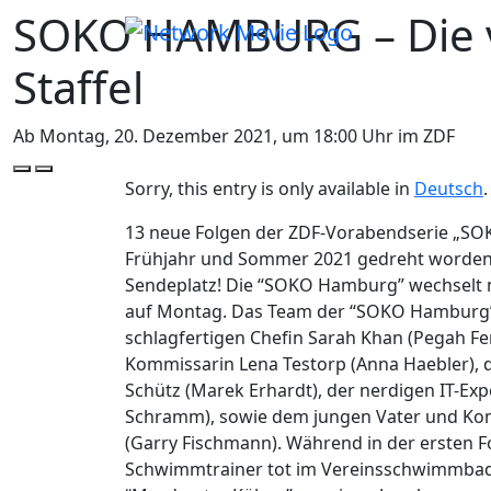
SOKO HAMBURG – Die v
Staffel
Ab Montag, 20. Dezember 2021, um 18:00 Uhr im ZDF
Previous
Next
Sorry, this entry is only available in
Deutsch
.
13 neue Folgen der ZDF-Vorabendserie „S
Frühjahr und Sommer 2021 gedreht worden.
Sendeplatz! Die “SOKO Hamburg” wechselt mi
auf Montag. Das Team der “SOKO Hamburg”
schlagfertigen Chefin Sarah Khan (Pegah Fer
Kommissarin Lena Testorp (Anna Haebler), 
Schütz (Marek Erhardt), der nerdigen IT-Exp
Schramm), sowie dem jungen Vater und K
(Garry Fischmann). Während in der ersten Fol
Schwimmtrainer tot im Vereinsschwimmbad 