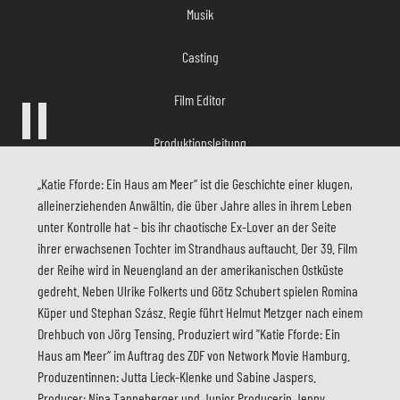
Casting
Film Editor
Produktionsleitung
Herstellungsleitung
„Katie Fforde: Ein Haus am Meer“ ist die Geschichte einer klugen,
Produzent
alleinerziehenden Anwältin, die über Jahre alles in ihrem Leben
unter Kontrolle hat – bis ihr chaotische Ex-Lover an der Seite
Produktion
ihrer erwachsenen Tochter im Strandhaus auftaucht. Der 39. Film
der Reihe wird in Neuengland an der amerikanischen Ostküste
Redaktion
gedreht. Neben Ulrike Folkerts und Götz Schubert spielen Romina
Küper und Stephan Szász. Regie führt Helmut Metzger nach einem
Drehbuch von Jörg Tensing. Produziert wird "Katie Fforde: Ein
Haus am Meer“ im Auftrag des ZDF von Network Movie Hamburg.
Produzentinnen: Jutta Lieck-Klenke und Sabine Jaspers.
Producer: Nina Tanneberger und Junior Producerin Jenny