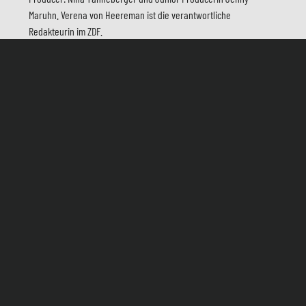
Maruhn. Verena von Heereman ist die verantwortliche
Redakteurin im ZDF.
You may also be interested in:
Regie
Buch
Kamera
Szenenbild
Katie Fforde: My Crazy Family
Kostüm
Sonntag, 17. Dezember 2017, 20:15 Uhr ZDF
Musik