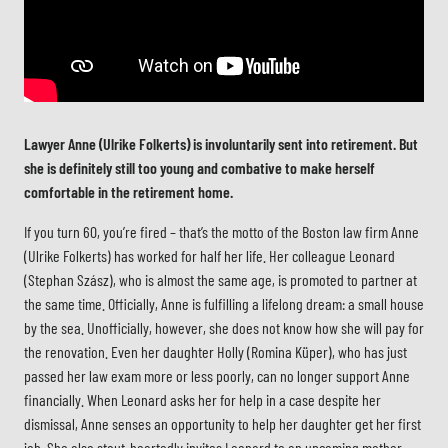
Lawyer Anne (Ulrike Folkerts) is involuntarily sent into retirement. But
she is definitely still too young and combative to make herself
comfortable in the retirement home.
If you turn 60, you’re fired – that’s the motto of the Boston law firm Anne
(Ulrike Folkerts) has worked for half her life. Her colleague Leonard
(Stephan Szász), who is almost the same age, is promoted to partner at
the same time. Officially, Anne is fulfilling a lifelong dream: a small house
by the sea. Unofficially, however, she does not know how she will pay for
the renovation. Even her daughter Holly (Romina Küper), who has just
passed her law exam more or less poorly, can no longer support Anne
financially. When Leonard asks her for help in a case despite her
dismissal, Anne senses an opportunity to help her daughter get her first
job. She also stout-heartedly invites Leonard to an upcoming mother-