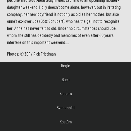
daughter weekend. Holly doesn’t come alone, however, but in irritating
company: her new boyfriend is not only as old as her mother, but also
Anne’s ex-lover Joe (Götz Schubert), who has the gall not to recognize
her. Anne has never felt so old. Under no circumstances should Joe,
whom she still has decidedly bad memories of even after 40 years,
interfere on this important weekend….
Regie
Photos: © ZDF / Rick Friedman
Buch
Kamera
Szenenbild
Kostüm
Musik