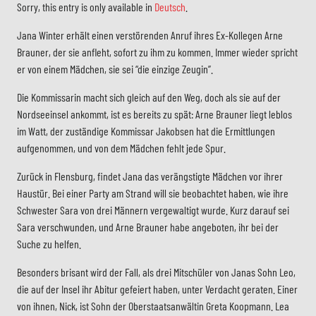
Sorry, this entry is only available in
Deutsch
.
Jana Winter erhält einen verstörenden Anruf ihres Ex-Kollegen Arne
Brauner, der sie anfleht, sofort zu ihm zu kommen. Immer wieder spricht
er von einem Mädchen, sie sei “die einzige Zeugin”.
Die Kommissarin macht sich gleich auf den Weg, doch als sie auf der
Nordseeinsel ankommt, ist es bereits zu spät: Arne Brauner liegt leblos
im Watt, der zuständige Kommissar Jakobsen hat die Ermittlungen
aufgenommen, und von dem Mädchen fehlt jede Spur.
Zurück in Flensburg, findet Jana das verängstigte Mädchen vor ihrer
Haustür. Bei einer Party am Strand will sie beobachtet haben, wie ihre
Schwester Sara von drei Männern vergewaltigt wurde. Kurz darauf sei
Sara verschwunden, und Arne Brauner habe angeboten, ihr bei der
Suche zu helfen.
Besonders brisant wird der Fall, als drei Mitschüler von Janas Sohn Leo,
die auf der Insel ihr Abitur gefeiert haben, unter Verdacht geraten. Einer
von ihnen, Nick, ist Sohn der Oberstaatsanwältin Greta Koopmann. Lea