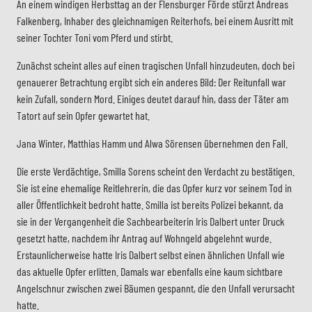
An einem windigen Herbsttag an der Flensburger Förde stürzt Andreas
Falkenberg, Inhaber des gleichnamigen Reiterhofs, bei einem Ausritt mit
seiner Tochter Toni vom Pferd und stirbt.
Zunächst scheint alles auf einen tragischen Unfall hinzudeuten, doch bei
genauerer Betrachtung ergibt sich ein anderes Bild: Der Reitunfall war
kein Zufall, sondern Mord. Einiges deutet darauf hin, dass der Täter am
Tatort auf sein Opfer gewartet hat.
Jana Winter, Matthias Hamm und Alwa Sörensen übernehmen den Fall.
Die erste Verdächtige, Smilla Sorens scheint den Verdacht zu bestätigen.
Sie ist eine ehemalige Reitlehrerin, die das Opfer kurz vor seinem Tod in
aller Öffentlichkeit bedroht hatte. Smilla ist bereits Polizei bekannt, da
sie in der Vergangenheit die Sachbearbeiterin Iris Dalbert unter Druck
gesetzt hatte, nachdem ihr Antrag auf Wohngeld abgelehnt wurde.
Erstaunlicherweise hatte Iris Dalbert selbst einen ähnlichen Unfall wie
das aktuelle Opfer erlitten. Damals war ebenfalls eine kaum sichtbare
Angelschnur zwischen zwei Bäumen gespannt, die den Unfall verursacht
hatte.