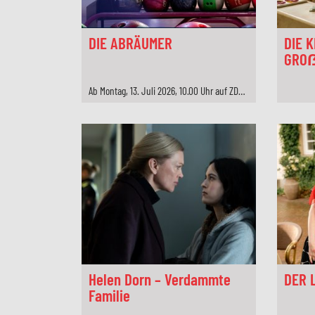
DIE ABRÄUMER
DIE 
GROẞ
Ab Montag, 13. Juli 2026, 10.00 Uhr auf ZDF.de oder am Mittwoch, 26. August 2026, 21.45 Uhr auf ZDfneo
Helen Dorn – Verdammte
DER 
Familie