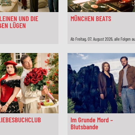
KLEINEN UND DIE
MÜNCHEN BEATS
EN LÜGEN
LIEBESBUCHCLUB
Im Grunde Mord –
Blutsbande